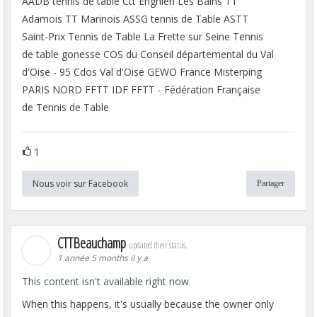
AADB tennis de table Ctt Enghien Les Bains TT
Adamois TT Marinois ASSG tennis de Table ASTT
Saint-Prix Tennis de Table La Frette sur Seine Tennis
de table gonesse COS du Conseil départemental du Val
d'Oise - 95 Cdos Val d'Oise GEWO France Misterping
PARIS NORD FFTT IDF FFTT - Fédération Française
de Tennis de Table
1
Nous voir sur Facebook
Partager
CTTBeauchamp
updated their status.
1 année 5 months il y a
This content isn't available right now
When this happens, it's usually because the owner only