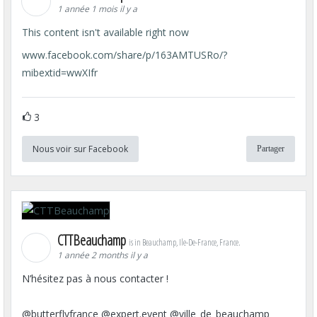
1 année 1 mois il y a
This content isn't available right now
www.facebook.com/share/p/163AMTUSRo/?
mibextid=wwXIfr
3
Nous voir sur Facebook
Partager
CTTBeauchamp
is in Beauchamp, Ile-De-France, France.
1 année 2 months il y a
N’hésitez pas à nous contacter !
@butterflyfrance @expert.event @ville_de_beauchamp